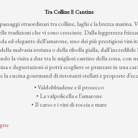
Tra Colline E Cantine
, paesaggi straordinari tra colline, laghi e la brezza marina.
lle tradizioni che vi sono cresciute. Dalla leggerezza frizzan
nda ed elegante dell’amarone, uno dei più prestigiosi vini i
della malvasia istriana o della ribolla gialla, dall’incredibile
ndo la visita a due tra le migliori cantine della zona, con 
a e degustazioni si potrà scegliere se pranzare in una carat
e la cucina gourmand di ristoranti stellati e proposte d’ec
• Valdobbiadene e il prosecco
• La valpolicella e l’amarone
• Il carso e i vini di roccia e mare